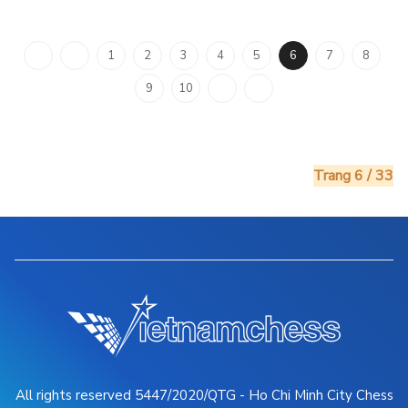
1
2
3
4
5
6
7
8
9
10
Trang 6 / 33
All rights reserved 5447/2020/QTG - Ho Chi Minh City Chess