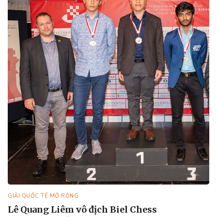
GIẢI QUỐC TẾ MỞ RỘNG
Lê Quang Liêm vô địch Biel Chess