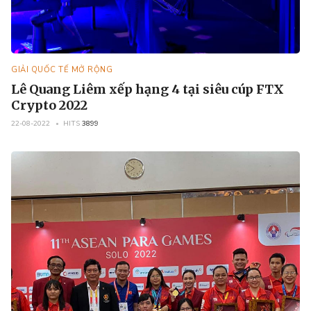
GIẢI QUỐC TẾ MỞ RỘNG
Lê Quang Liêm xếp hạng 4 tại siêu cúp FTX
Crypto 2022
22-08-2022
HITS
3899