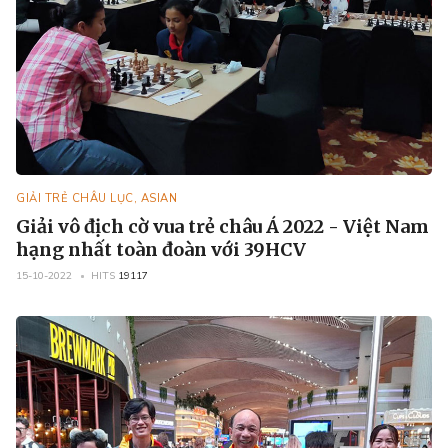
GIẢI TRẺ CHÂU LỤC, ASIAN
Giải vô địch cờ vua trẻ châu Á 2022 - Việt Nam
hạng nhất toàn đoàn với 39HCV
15-10-2022
HITS
19117