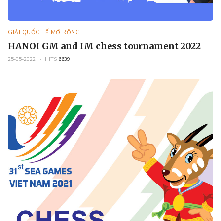
GIẢI QUỐC TẾ MỞ RỘNG
HANOI GM and IM chess tournament 2022
25-05-2022
HITS
6639