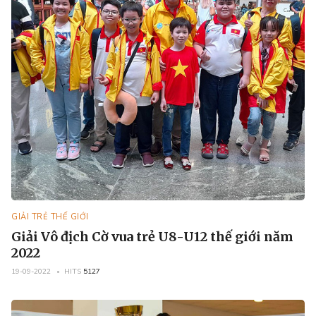
GIẢI TRẺ THẾ GIỚI
Giải Vô địch Cờ vua trẻ U8-U12 thế giới năm
2022
19-09-2022
HITS
5127