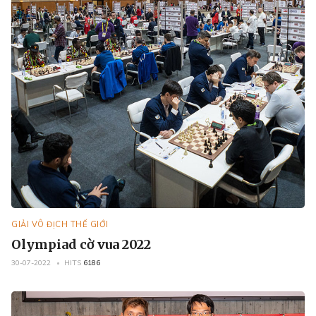
GIẢI VÔ ĐỊCH THẾ GIỚI
Olympiad cờ vua 2022
30-07-2022
HITS
6186