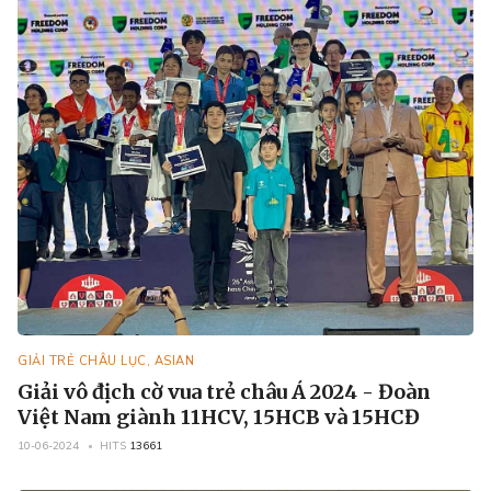
GIẢI TRẺ CHÂU LỤC, ASIAN
Giải vô địch cờ vua trẻ châu Á 2024 - Đoàn
Việt Nam giành 11HCV, 15HCB và 15HCĐ
10-06-2024
HITS
13661