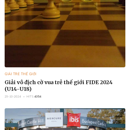
GIẢI TRẺ THẾ GIỚI
Giải vô địch cờ vua trẻ thế giới FIDE 2024
(U14-U18)
29-10-2024
HITS
4354