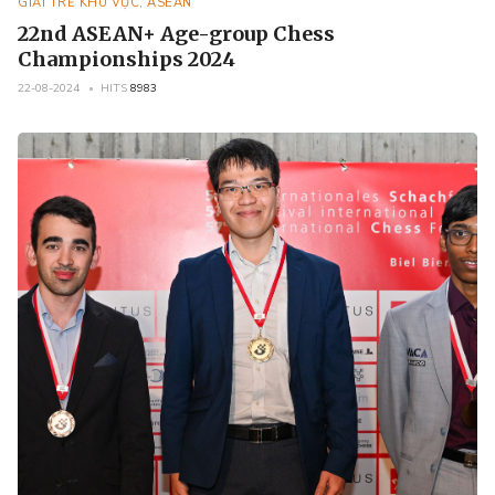
GIẢI TRẺ KHU VỰC, ASEAN
22nd ASEAN+ Age-group Chess
Championships 2024
22-08-2024
HITS
8983