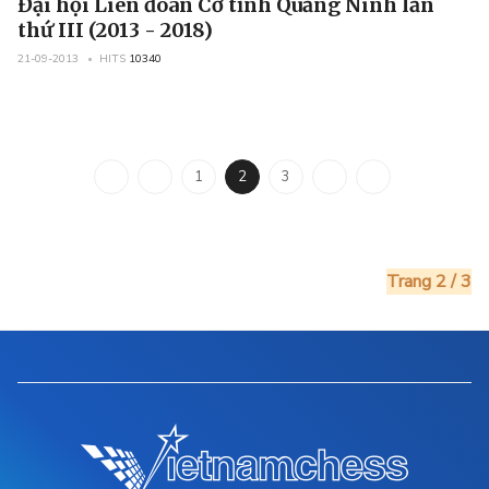
Đại hội Liên đoàn Cờ tỉnh Quảng Ninh lần
thứ III (2013 - 2018)
21-09-2013
HITS
10340
1
2
3
Trang 2 / 3