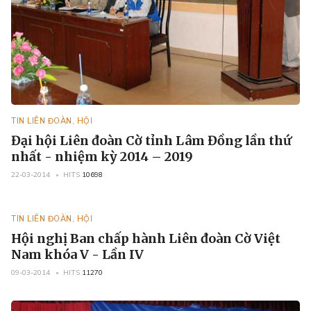
TIN LIÊN ĐOÀN, HỘI
Đại hội Liên đoàn Cờ tỉnh Lâm Đồng lần thứ
nhất - nhiệm kỳ 2014 – 2019
22-03-2014
HITS
10698
TIN LIÊN ĐOÀN, HỘI
Hội nghị Ban chấp hành Liên đoàn Cờ Việt
Nam khóa V - Lần IV
09-03-2014
HITS
11270