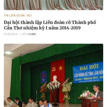
TIN LIÊN ĐOÀN, HỘI
Đại hội thành lập Liên đoàn cờ Thành phố
Cần Thơ nhiệm kỳ I năm 2014-2019
19-05-2014
HITS
11186