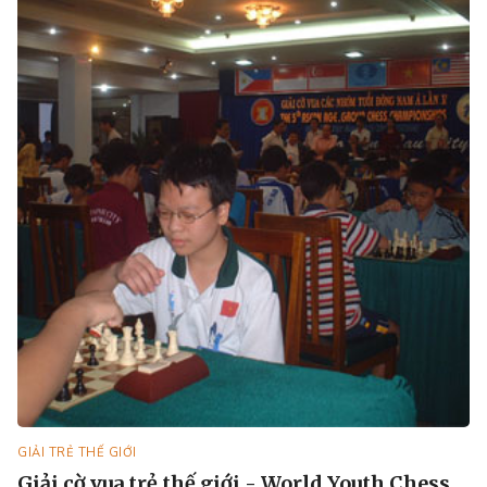
GIẢI TRẺ THẾ GIỚI
Giải cờ vua trẻ thế giới - World Youth Chess