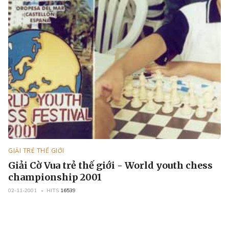
GIẢI TRẺ THẾ GIỚI
Giải Cờ Vua trẻ thế giới - World youth chess
championship 2001
02-11-2001
HITS
16539