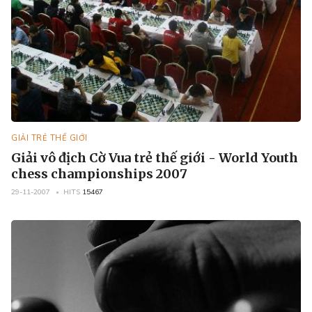
GIẢI TRẺ THẾ GIỚI
Giải vô địch Cờ Vua trẻ thế giới - World Youth
chess championships 2007
29-11-2007
HITS
15467