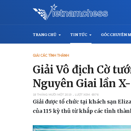
TRANG CHỦ
TIN TỨC
GÓC CHUYÊN 
GIẢI CÁC TỈNH THÀNH
Giải Vô địch Cờ t
Nguyên Giai lần X-
18 THÁNG MƯỜI MỘT 2019
LƯỢT XEM: 6976
Giải được tổ chức tại khách sạn Eli
của 115 kỳ thủ từ khắp các tỉnh thàn